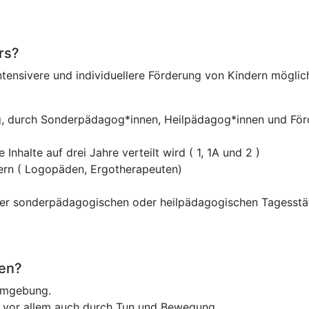
rs?
ntensivere und individuellere Förderung von Kindern möglic
ng, durch Sonderpädagog*innen, Heilpädagog*innen und För
Inhalte auf drei Jahre verteilt wird ( 1, 1A und 2 )
ern ( Logopäden, Ergotherapeuten)
der sonderpädagogischen oder heilpädagogischen Tagesst
sen?
umgebung.
 - vor allem auch durch Tun und Bewegung