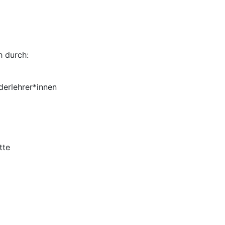
h durch:
derlehrer*innen
ätte